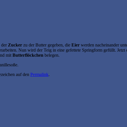
d der
Zucker
zu der Butter gegeben, die
Eier
werden nacheinander unt
arbeiten. Nun wird der Teig in eine gefettete Springform gefüllt. Jetzt
und mit
Butterflöckchen
belegen.
nillesoße.
sezeichen auf den
Permalink
.