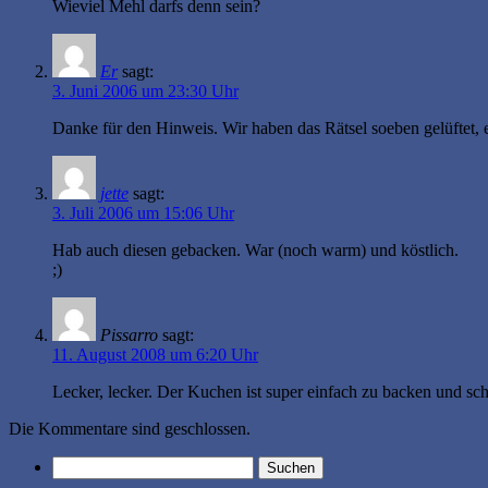
Wieviel Mehl darfs denn sein?
Er
sagt:
3. Juni 2006 um 23:30 Uhr
Danke für den Hinweis. Wir haben das Rätsel soeben gelüftet,
jette
sagt:
3. Juli 2006 um 15:06 Uhr
Hab auch diesen gebacken. War (noch warm) und köstlich.
;)
Pissarro
sagt:
11. August 2008 um 6:20 Uhr
Lecker, lecker. Der Kuchen ist super einfach zu backen und sch
Die Kommentare sind geschlossen.
Suchen
nach: