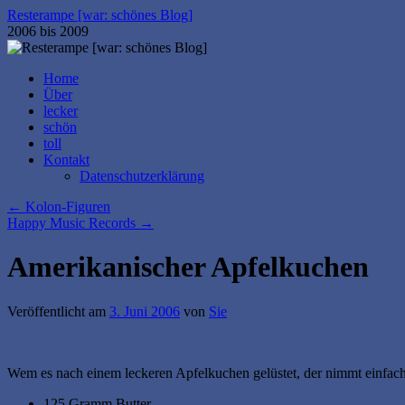
Zum
Resterampe [war: schönes Blog]
Inhalt
2006 bis 2009
springen
Home
Über
lecker
schön
toll
Kontakt
Datenschutzerklärung
←
Kolon-Figuren
Happy Music Records
→
Amerikanischer Apfelkuchen
Veröffentlicht am
3. Juni 2006
von
Sie
Wem es nach einem leckeren Apfelkuchen gelüstet, der nimmt einfach
125 Gramm Butter