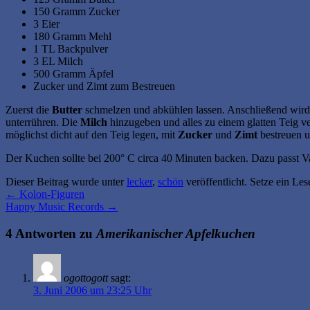
150 Gramm Zucker
3 Eier
180 Gramm Mehl
1 TL Backpulver
3 EL Milch
500 Gramm Äpfel
Zucker und Zimt zum Bestreuen
Zuerst die
Butter
schmelzen und abkühlen lassen. Anschließend wir
unterrühren. Die
Milch
hinzugeben und alles zu einem glatten Teig ver
möglichst dicht auf den Teig legen, mit
Zucker
und
Zimt
bestreuen 
Der Kuchen sollte bei 200° C circa 40 Minuten backen. Dazu passt Va
Dieser Beitrag wurde unter
lecker
,
schön
veröffentlicht. Setze ein Le
←
Kolon-Figuren
Happy Music Records
→
4 Antworten zu
Amerikanischer Apfelkuchen
ogottogott
sagt:
3. Juni 2006 um 23:25 Uhr